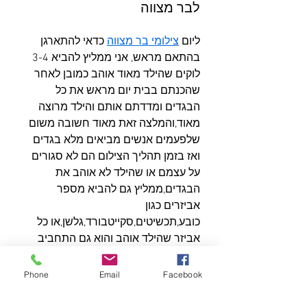
לבר מצווה
ליום 
צילומי בר מצווה
 כדאי להתארגן 
בהתאם מראש, אני ממליץ להביא 3-4 
לוקים שהילד מאוד אוהב כמובן לאחר 
שהכנתם בבית יום מראש את כל 
הבגדים ומדדתם אותם והילד מרוצה 
מאוד,והמלצה זאת מאוד חשובה משום 
שלפעמים אנשים מביאים מלא בגדים 
ואז בזמן תהליך הצילום הם לא סגורים 
על עצמם או שהילד לא אוהב את 
הבגדים,ממליץ גם להביא מספר 
אביזרים כגון 
כובע,תכשיטים,סקייטבורד,גלשן,או כל 
אביזר שהילד אוהב והוא גם התחביב 
שלו. חשוב לזכור את הלוקיישן שבחרנו 
מראש שהוא מתאים גם לקוד הלבוד 
Phone
Email
Facebook
והאביזרים שבחרנו כדי שיהיה שילוב 
מושלם בתוצר הסופי, כך למשל אם 